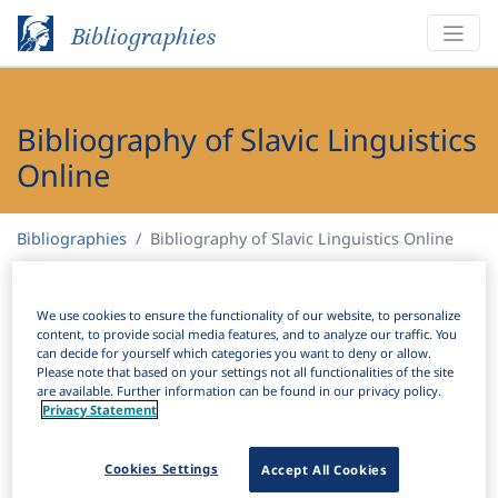
Bibliographies
Bibliography of Slavic Linguistics
Online
Bibliographies
Bibliography of Slavic Linguistics Online
H
Filter
Search
We use cookies to ensure the functionality of our website, to personalize
content, to provide social media features, and to analyze our traffic. You
can decide for yourself which categories you want to deny or allow.
Active filters
Please note that based on your settings not all functionalities of the site
are available. Further information can be found in our privacy policy.
×
Language Keywords:
Kashubian
Clear all filters
Privacy Statement
Results
Cookies Settings
Accept All Cookies
786
Download Citation