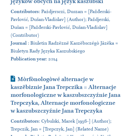
języków obcych na język kaszubski
Contributors
:
Pażdjersczi, Duszan = [Pažđerski-
Pavlović, Dušan-Vladislav] (Author); Paždjerski,
Dušan = [Pažđerski-Pavlović, Dušan-Vladislav]
(Contributor)
Journal
:
Biuletin Radzëznë Kaszëbsczégò Jãzëka =
Biuletyn Rady Języka Kaszubskiego
Publication year
: 2014
Journal Article
Mòrfònologòwé alternacje w
kaszëbiznie Jana Trepczika = Alternacje
morfonologiczne w kaszubszczyźnie Jana
Trepczyka, Alternacje morfonologiczne
w kaszubszczyźnie Jana Trepczyka
Contributors
:
Cybulski, Marek [1956-] (Author);
Trepczik, Jan = [Trepczyk, Jan] (Related Name)