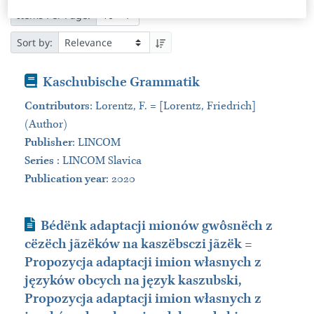
Items Per Page:
Sort by:
Book
Kaschubische Grammatik
Contributors
:
Lorentz, F. = [Lorentz, Friedrich]
(Author)
Publisher
:
LINCOM
Series
:
LINCOM Slavica
Publication year
: 2020
Journal Article
Bédënk adaptacji mionów gwôsnëch z
cëzëch jãzëków na kaszëbsczi jãzëk =
Propozycja adaptacji imion własnych z
języków obcych na język kaszubski,
Propozycja adaptacji imion własnych z