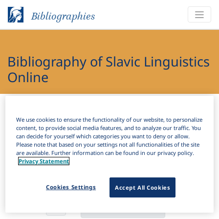
Bibliographies
Bibliography of Slavic Linguistics
Online
Bibliographies
Bibliography of Slavic Linguistics Online
We use cookies to ensure the functionality of our website, to personalize
content, to provide social media features, and to analyze our traffic. You
H
Filter
Search
can decide for yourself which categories you want to deny or allow.
Please note that based on your settings not all functionalities of the site
are available. Further information can be found in our privacy policy.
Active filters
Privacy Statement
×
Subjects:
Grammatical borrowing
Clear all filters
Cookies Settings
Accept All Cookies
Results
196
Download Citation