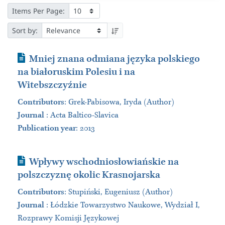
Items Per Page:
Sort by:
Journal Article
Mniej znana odmiana języka polskiego
na białoruskim Polesiu i na
Witebszczyźnie
Contributors
:
Grek-Pabisowa, Iryda (Author)
Journal
:
Acta Baltico-Slavica
Publication year
: 2013
Journal Article
Wpływy wschodniosłowiańskie na
polszczyznę okolic Krasnojarska
Contributors
:
Stupiński, Eugeniusz (Author)
Journal
:
Łódzkie Towarzystwo Naukowe, Wydział I,
Rozprawy Komisji Językowej