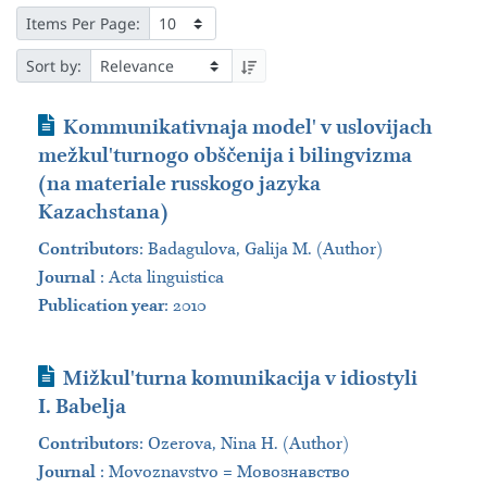
Items Per Page:
Sort by:
Journal Article
Kommunikativnaja modelʹ v uslovijach
mežkulʹturnogo obščenija i bilingvizma
(na materiale russkogo jazyka
Kazachstana)
Contributors
:
Badagulova, Galija M. (Author)
Journal
:
Acta linguistica
Publication year
: 2010
Journal Article
Mižkulʹturna komunikacija v idiostyli
I. Babelja
Contributors
:
Ozerova, Nina H. (Author)
Journal
:
Movoznavstvo = Мовознавство