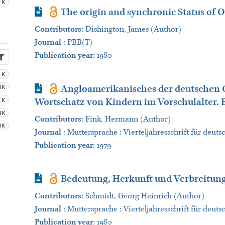
1K
Journal Article
The origin and synchronic Status of
Contributors
:
Dishington, James (Author)
Journal
:
PBB(T)
Publication year
: 1980
1K
Journal Article
3K
Angloamerikanisches der deutschen
1K
Wortschatz von Kindern im Vorschulalter.
4K
Contributors
:
Fink, Hermann (Author)
0K
Journal
:
Muttersprache : Vierteljahresschrift für deut
Publication year
: 1979
Journal Article
Bedeutung, Herkunft und Verbreitun
Contributors
:
Schmidt, Georg Heinrich (Author)
Journal
:
Muttersprache : Vierteljahresschrift für deut
Publication year
: 1980