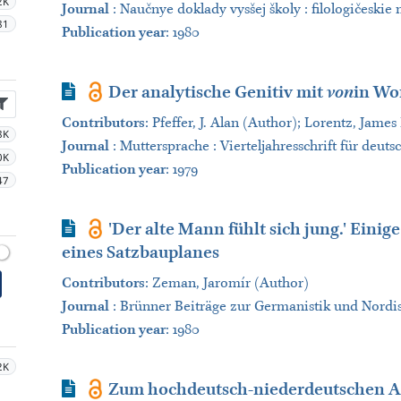
2K
Journal
:
Naučnye doklady vysšej školy : filologičeskie 
81
Publication year
: 1980
Journal Article
Der analytische Genitiv mit
von
in Wor
Contributors
:
Pfeffer, J. Alan (Author); Lorentz, James
8K
Journal
:
Muttersprache : Vierteljahresschrift für deut
0K
Publication year
: 1979
47
Journal Article
'Der alte Mann fühlt sich jung.' Ein
eines Satzbauplanes
Contributors
:
Zeman, Jaromír (Author)
Journal
:
Brünner Beiträge zur Germanistik und Nordis
Publication year
: 1980
2K
Journal Article
Zum hochdeutsch-niederdeutschen Au