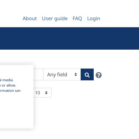
About
User guide
FAQ
Login
Help
Search
al media
y or allow.
nformation can
tems Per Page:
slov