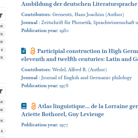
Ausbildung der deutschen Literatursprache
Contributors
:
Gernentz, Hans Joachim (Author)
Journal
:
Zeitschrift für Phonetik, Sprachwissenscha
3K
Publication year
: 1980
2K
8K
Journal Article
1K
Participial construction in High Ger
2K
eleventh and twelfth centuries: Latin and 
Contributors
:
Wedel, Alfred R. (Author)
Journal
:
Journal of English and Germanic philology
Publication year
: 1978
6K
Book
Atlas linguistique... de la Lorraine 
9K
Ariette Bothorel, Guy Levieuge
2K
Publication year
: 1977
1K