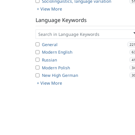
Sociolinguistics, language variation
5
+ View More
Language Keywords
General
22
Modern English
6
Russian
4
Modern Polish
3
New High German
3
+ View More