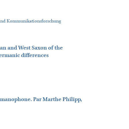
ft und Kommunikationsforschung
man and West Saxon of the
Germanic differences
germanophone. Par Marthe Philipp,