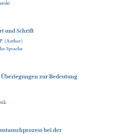
nauki
t und Schrift
 P. (Author)
sche Sprache
ige Überiegungen zur Bedeutung
tik
stauschprozess bei der