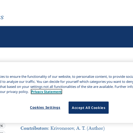
es
es to ensure the functionality of our website, to personalize content, to provide soci
d to analyze our traffic. You can decide for yourself which categories you want to den
that based on your settings not all functionalities of the site are available. Further i
Results
935,744
I
Download Citation
our privacy policy.
Privacy Statement
Sort by:
Cookies Settings
Accept All Cookies
6K
Journal Article
Semantičeskaja struktura služebnych 
5K
2K
Contributors
:
Krivonosov, A. T. (Author)