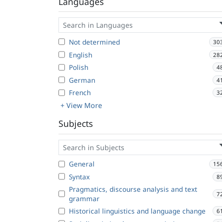
Languages
Not determined
30
English
28
Polish
4
German
4
French
3
+ View More
Subjects
General
15
Syntax
8
Pragmatics, discourse analysis and text
7
grammar
Historical linguistics and language change
6