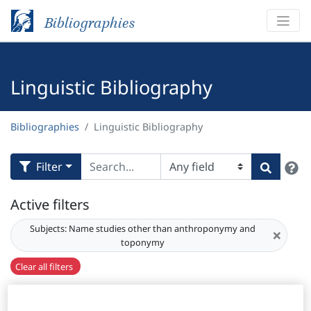
Bibliographies
Linguistic Bibliography
Bibliographies
Linguistic Bibliography
H
Filter
Search
Active filters
Subjects:
Name studies other than anthroponymy and
×
toponymy
Clear all filters
Results
3,523
Download Citation