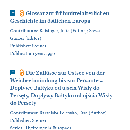
Book
Glossar zur frühmittelalterlichen
Geschichte im östlichen Europa
Contributors
:
Reisinger, Jutta (Editor); Sowa,
Günter (Editor)
Publisher
:
Steiner
Publication year
: 1990
Book
Die Zuflüsse zur Ostsee von der
Weichselmündung bis zur Persante =
Dopływy Bałtyku od ujścia Wisły do
Persęty, Dopływy Bałtyku od ujścia Wisły
do Persęty
Contributors
:
Rzetelska-Feleszko, Ewa (Author)
Publisher
:
Steiner
Series
:
Hydronymia Europaea