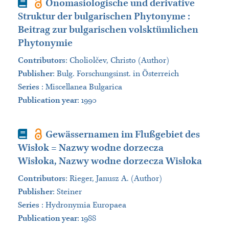
Book
Onomasiologische und derivative
Struktur der bulgarischen Phytonyme :
Beitrag zur bulgarischen volsktümlichen
Phytonymie
Contributors
:
Choliolčev, Christo (Author)
Publisher
:
Bulg. Forschungsinst. in Österreich
Series
:
Miscellanea Bulgarica
Publication year
: 1990
Book
Gewässernamen im Flußgebiet des
Wisłok = Nazwy wodne dorzecza
Wisłoka, Nazwy wodne dorzecza Wisłoka
Contributors
:
Rieger, Janusz A. (Author)
Publisher
:
Steiner
Series
:
Hydronymia Europaea
Publication year
: 1988