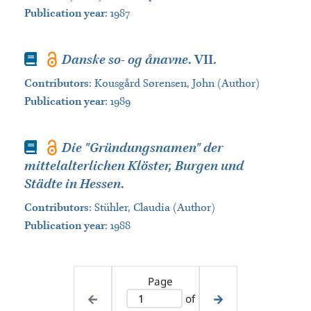
Publication year
: 1987
Book
Danske so- og ånavne
. VII.
Contributors
:
Kousgård Sørensen, John (Author)
Publication year
: 1989
Book
Die "Gründungsnamen" der
mittelalterlichen Klöster, Burgen und
Städte in Hessen
.
Contributors
:
Stühler, Claudia (Author)
Publication year
: 1988
Page
of