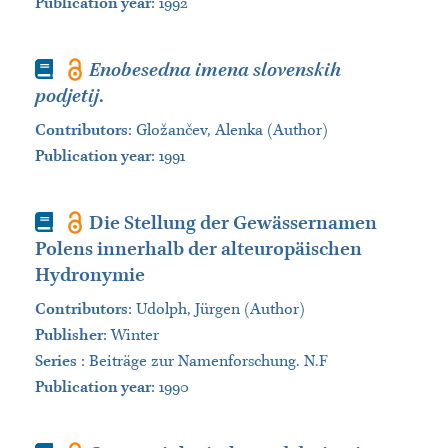
Publication year
: 1992
Book
Enobesedna imena slovenskih
podjetij
.
Contributors
:
Gložančev, Alenka (Author)
Publication year
: 1991
Book
Die Stellung der Gewässernamen
Polens innerhalb der alteuropäischen
Hydronymie
Contributors
:
Udolph, Jürgen (Author)
Publisher
:
Winter
Series
:
Beiträge zur Namenforschung. N.F
Publication year
: 1990