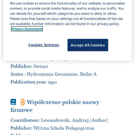
We use cookies to ensure the functionality of our website, to personalize
content, to provide social media features, and to analyze our traffic. You
Items Per Page:
can decide for yourself which categories you want to deny or allow.
Please note that based on your settings not all functionalities of the site
Sort by:
are available. Further information can be found in our privacy policy.
Privacy Statement
Book
Zuflüsse zur unteren Elbe (von
Cookies Settings
Accept All Cookies
Seege und Stecknitz bis zur Mündung)
Contributors
:
Udolph, Jürgen (Author)
Publisher
:
Steiner
Series
:
Hydronymia Germaniae. Reihe A
Publication year
: 1990
Book
Współczesne polskie nazwy
firmowe
Contributors
:
Lewandowski, Andrzej (Author)
Publisher
:
Wyższa Szkoła Pedagogiczna